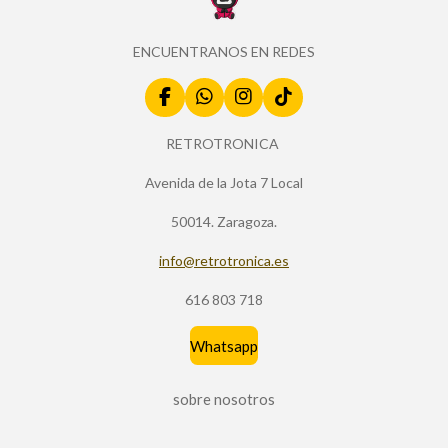
ENCUENTRANOS EN REDES
F
W
I
T
a
h
n
i
c
a
s
k
RETROTRONICA
e
t
t
T
b
s
a
o
Avenida de la Jota 7 Local
o
A
g
k
o
p
r
50014. Zaragoza.
k
p
a
m
info@retrotronica.es
616 803 718
Whatsapp
sobre nosotros