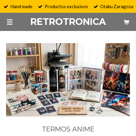
Hand made
Productos exclusivos
Otaku Zaragoza
Ir
al
RETROTRONICA
contenido
principal
TERMOS ANIME