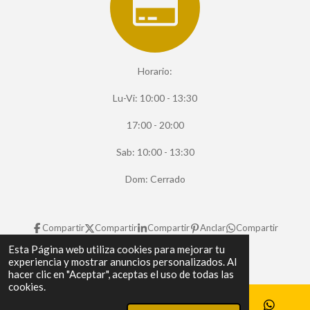
Horario:
Lu-Vi: 10:00 - 13:30
17:00 - 20:00
Sab: 10:00 - 13:30
Dom: Cerrado
Compartir
Compartir
Compartir
Anclar
Compartir
© 2025 - 2026 Retrotronica
Esta Página web utiliza cookies para mejorar tu
experiencia y mostrar anuncios personalizados. Al
hacer clic en "Aceptar", aceptas el uso de todas las
cookies.