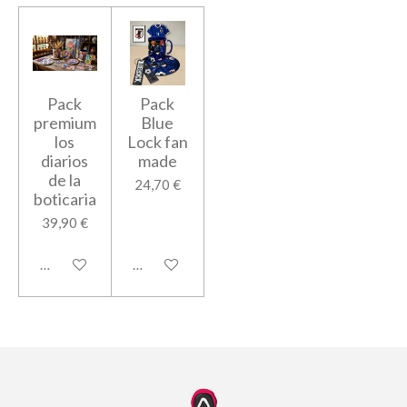
Pack
Pack
premium
Blue
los
Lock fan
diarios
made
de la
24,70 €
boticaria
39,90 €
Añadir al carrito
Añadir al carrito