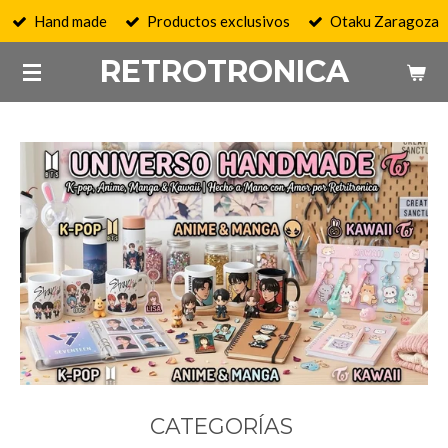
Hand made
Productos exclusivos
Otaku Zaragoza
Ir
al
RETROTRONICA
contenido
principal
CATEGORÍAS