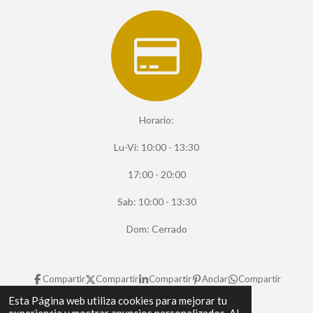
Horario:
Lu-Vi: 10:00 - 13:30
17:00 - 20:00
Sab: 10:00 - 13:30
Dom: Cerrado
Compartir
Compartir
Compartir
Anclar
Compartir
© 2025 - 2026 Retrotronica
Esta Página web utiliza cookies para mejorar tu