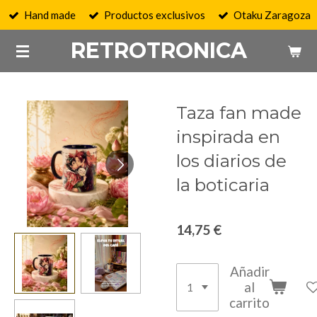
Hand made
Productos exclusivos
Otaku Zaragoza
Ir
al
RETROTRONICA
contenido
principal
Taza fan made
inspirada en
los diarios de
la boticaria
14,75 €
Añadir
al
carrito