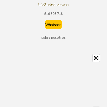
m
info@retrotronica.es
616 803 718
Whatsapp
sobre nosotros