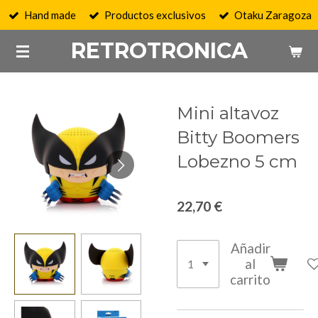
Hand made
Productos exclusivos
Otaku Zaragoza
Ir
al
RETROTRONICA
contenido
principal
Mini altavoz
Bitty Boomers
Lobezno 5 cm
22,70 €
Añadir
al
carrito