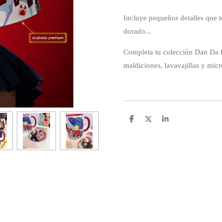
Incluye pequeños detalles que 
dorado...
Completa tu colección Dan Da D
maldiciones, lavavajillas y mic
C
C
C
o
o
o
m
m
m
p
p
p
a
a
a
r
r
r
t
t
t
i
i
i
r
r
r