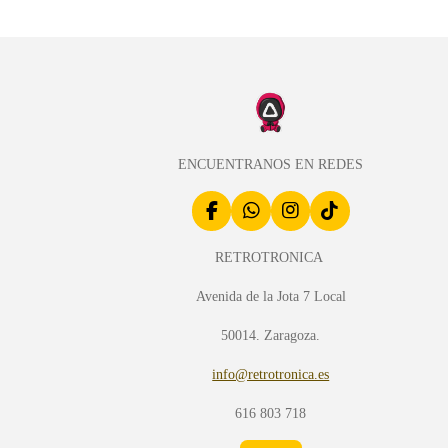
ENCUENTRANOS EN REDES
F
W
I
T
a
h
n
i
c
a
s
k
RETROTRONICA
e
t
t
T
b
s
a
o
Avenida de la Jota 7 Local
o
A
g
k
o
p
r
50014. Zaragoza.
k
p
a
m
info@retrotronica.es
616 803 718